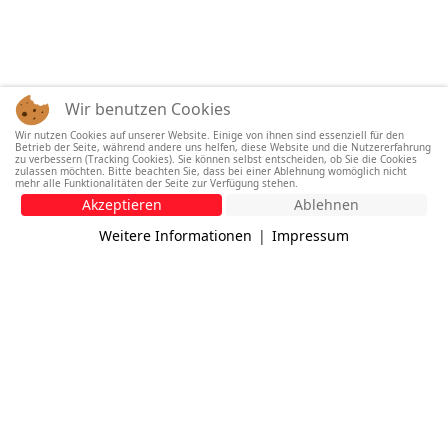
Wir benutzen Cookies
Wir nutzen Cookies auf unserer Website. Einige von ihnen sind essenziell für den
Betrieb der Seite, während andere uns helfen, diese Website und die Nutzererfahrung
zu verbessern (Tracking Cookies). Sie können selbst entscheiden, ob Sie die Cookies
zulassen möchten. Bitte beachten Sie, dass bei einer Ablehnung womöglich nicht
mehr alle Funktionalitäten der Seite zur Verfügung stehen.
Akzeptieren
Ablehnen
Weitere Informationen
|
Impressum
BONJUR, SERVUS, HALLO AUS
SALZBURG
UNSERE MISSION
Wir sind ITSP Services, ein innovatives
und passioniertes E-Business